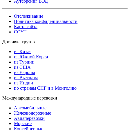
Аутсорсинг ВЭД
Отслеживание
Политика конфиденциальности
Карта сайта
СОУТ
Доставка грузов
из Китая
из Южной Кореи
из Турции
из США
из Европы
из Вьетнама
из Индии
по странам СНГ и в Монголию
Международные перевозки
Автомобильные
Железнодорожные
Авиаперевозки
Морские
Контейнерные