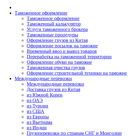
Таможенное оформление
Таможенное оформление
Таможенный калькулятор
Услуги таможенного брокера
Таможенные процедуры
Оформление грузов из Китая
Оформление посылок на таможне
Временный ввоз и вывоз товаров
Переработка на таможенной территории
Оформление обуви на таможне
Таможенная очистка грузов
Оформление строительной техники на таможне
Международные перевозки
Международные перевозки
Доставка грузов из Китая
из Южной Кореи
из ОАЭ
из Турции
из США
из Европы
из Вьетнама
из Индии
Грузоперевозки по странам СНГ и Монголии