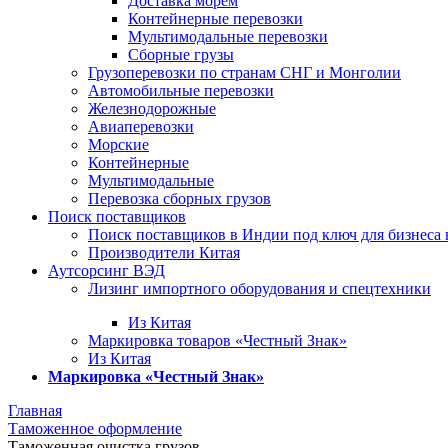
Доставка морем
Контейнерные перевозки
Мультимодальные перевозки
Сборные грузы
Грузоперевозки по странам СНГ и Монголии
Автомобильные перевозки
Железнодорожные
Авиаперевозки
Морские
Контейнерные
Мультимодальные
Перевозка сборных грузов
Поиск поставщиков
Поиск поставщиков в Индии под ключ для бизнеса 
Производители Китая
Аутсорсинг ВЭД
Лизинг импортного оборудования и спецтехники
Из Китая
Маркировка товаров «Честный Знак»
Из Китая
Маркировка «Честный Знак»
Главная
Таможенное оформление
Таможенная очистка грузов