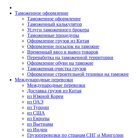
Таможенное оформление
Таможенное оформление
Таможенный калькулятор
Услуги таможенного брокера
Таможенные процедуры
Оформление грузов из Китая
Оформление посылок на таможне
Временный ввоз и вывоз товаров
Переработка на таможенной территории
Оформление обуви на таможне
Таможенная очистка грузов
Оформление строительной техники на таможне
Международные перевозки
Международные перевозки
Доставка грузов из Китая
из Южной Кореи
из ОАЭ
из Турции
из США
из Европы
из Вьетнама
из Индии
Грузоперевозки по странам СНГ и Монголии