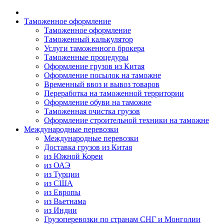
Таможенное оформление
Таможенное оформление
Таможенный калькулятор
Услуги таможенного брокера
Таможенные процедуры
Оформление грузов из Китая
Оформление посылок на таможне
Временный ввоз и вывоз товаров
Переработка на таможенной территории
Оформление обуви на таможне
Таможенная очистка грузов
Оформление строительной техники на таможне
Международные перевозки
Международные перевозки
Доставка грузов из Китая
из Южной Кореи
из ОАЭ
из Турции
из США
из Европы
из Вьетнама
из Индии
Грузоперевозки по странам СНГ и Монголии