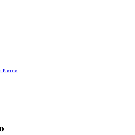
в России
ю