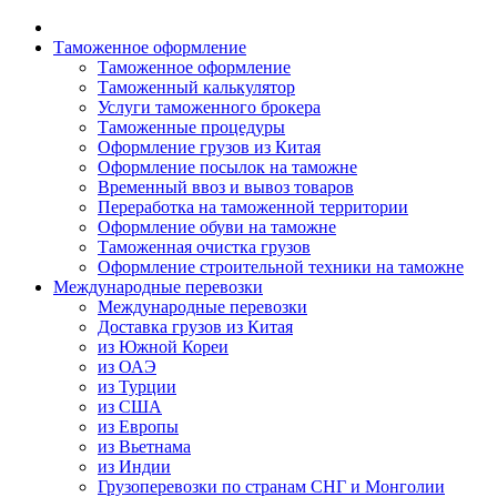
Таможенное оформление
Таможенное оформление
Таможенный калькулятор
Услуги таможенного брокера
Таможенные процедуры
Оформление грузов из Китая
Оформление посылок на таможне
Временный ввоз и вывоз товаров
Переработка на таможенной территории
Оформление обуви на таможне
Таможенная очистка грузов
Оформление строительной техники на таможне
Международные перевозки
Международные перевозки
Доставка грузов из Китая
из Южной Кореи
из ОАЭ
из Турции
из США
из Европы
из Вьетнама
из Индии
Грузоперевозки по странам СНГ и Монголии